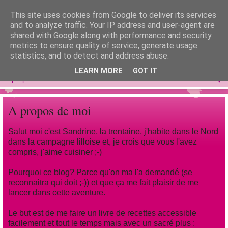
This site uses cookies from Google to deliver its services
Les gourmandrines
and to analyze traffic. Your IP address and user-agent are
shared with Google along with performance and security
metrics to ensure quality of service, generate usage
Les gourmandises de Sandrine...
statistics, and to detect and address abuse.
LEARN MORE
GOT IT
▼
A propos de moi
Salut moi c'est Sandrine, la trentaine, j'habite dans le Nord
dans la campagne lilloise et, je crois que vous l'avez
compris, j'aime cuisiner ;-)
Pourquoi ce blog? Parce qu'on ma l'a demandé (se
reconnaitra qui doit ;-)) et que ça me fait plaisir de me
lancer dans cette aventure.
Le but est de me faire un livre de recettes accessible
facilement et tout le temps mais avec un sacré plus :