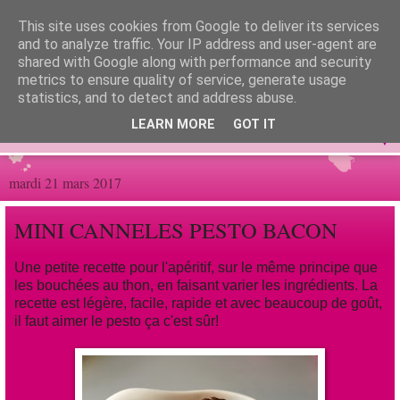
This site uses cookies from Google to deliver its services
Les gourmandrines
and to analyze traffic. Your IP address and user-agent are
shared with Google along with performance and security
metrics to ensure quality of service, generate usage
Les gourmandises de Sandrine...
statistics, and to detect and address abuse.
LEARN MORE
GOT IT
▼
mardi 21 mars 2017
MINI CANNELES PESTO BACON
Une petite recette pour l'apéritif, sur le même principe que
les bouchées au thon, en faisant varier les ingrédients. La
recette est légère, facile, rapide et avec beaucoup de goût,
il faut aimer le pesto ça c'est sûr!